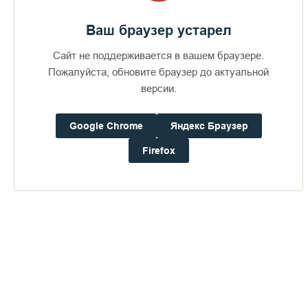
Ваш браузер устарел
Сайт не поддерживается в вашем браузере.
Пожалуйста, обновите браузер до актуальной
версии.
Google Chrome
Яндекс Браузер
Firefox
Доступно в
Загрузите в
16+
Погода на Валааме
+15°
Ветер:
0.0 м/с, ЗCЗ
Осадки:
0.0
мм
Давление:
756.3
мм рт. ст.
Влажность:
82%