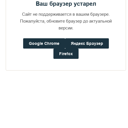
Ваш браузер устарел
Сайт не поддерживается в вашем браузере.
Пожалуйста, обновите браузер до актуальной
версии.
Google Chrome
Яндекс Браузер
Firefox
Доступно в
Загрузите в
16+
Погода на Валааме
+17°
Ветер:
0.0 м/с, З
Осадки:
0.0
мм
Давление:
758.4
мм рт. ст.
Влажность:
70%
Будьте в курсе последних событий монастыря