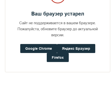
Ваш браузер устарел
Сайт не поддерживается в вашем браузере.
Пожалуйста, обновите браузер до актуальной
версии.
Google Chrome
Яндекс Браузер
Firefox
Доступно в
Загрузите в
16+
Погода на Валааме
+19°
Ветер:
2.7 м/с, ЮЮВ
Осадки:
0.0
мм
Давление:
752.6
мм рт. ст.