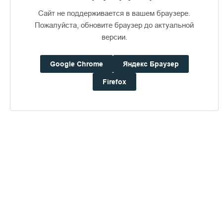
Сайт не поддерживается в вашем браузере.
Пожалуйста, обновите браузер до актуальной
версии.
Google Chrome
Яндекс Браузер
Доступно в
Загрузите в
16+
Firefox
Погода на Валааме
+18°
Ветер:
0.9 м/с, ЗCЗ
Осадки:
0.0
мм
Давление:
757.6
мм рт. ст.
Влажность:
63%
Будьте в курсе последних событий монастыря