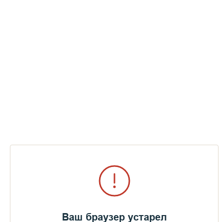
Из архива Спасо-Преображенского Валаамского
монастыря
Ваш браузер устарел