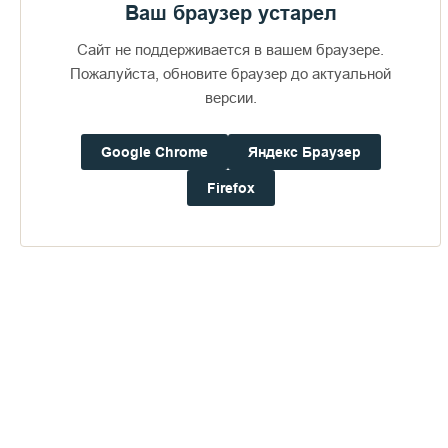
Ваш браузер устарел
Сайт не поддерживается в вашем браузере.
Пожалуйста, обновите браузер до актуальной
версии.
Google Chrome
Яндекс Браузер
Firefox
Доступно в
Загрузите в
16+
Погода на Валааме
+18°
Ветер:
0.9 м/с, З
Осадки:
0.0
мм
Давление:
758.1
мм рт. ст.
Влажность:
65%
Будьте в курсе последних событий монастыря