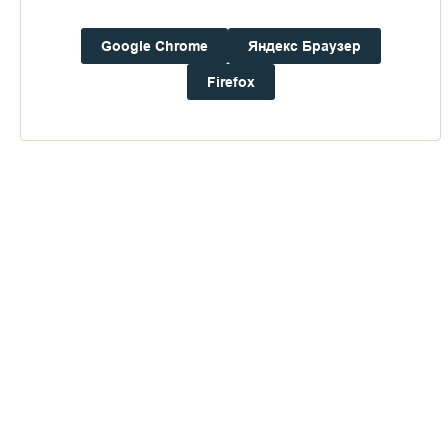
Погода на Валааме
Google Chrome
Яндекс Браузер
+15°
Ветер:
1.8 м/с, CCЗ
Firefox
Осадки:
0.0
мм
Давление:
759.2
мм рт. ст.
Влажность:
74%
Будьте в курсе последних событий монастыря
ОТПРАВИТЬ
Нажимая на кнопку «Отправить», Вы даете согласие на
обработку
персональных данных