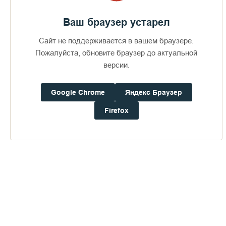
Ваш браузер устарел
Сайт не поддерживается в вашем браузере.
Пожалуйста, обновите браузер до актуальной
версии.
Google Chrome
Яндекс Браузер
Firefox
Доступно в
Загрузите в
16+
Погода на Валааме
+15°
Ветер:
1.8 м/с, З
Осадки:
0.0
мм
Давление:
755.7
мм рт. ст.
Влажность:
84%