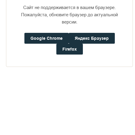
Сайт не поддерживается в вашем браузере.
Пожалуйста, обновите браузер до актуальной
версии.
Google Chrome
Яндекс Браузер
Доступно в
Загрузите в
16+
Firefox
Погода на Валааме
+19°
Ветер:
2.7 м/с, ЮЗ
Осадки:
0.0
мм
Давление:
758.9
мм рт. ст.
Влажность:
68%
Будьте в курсе последних событий монастыря