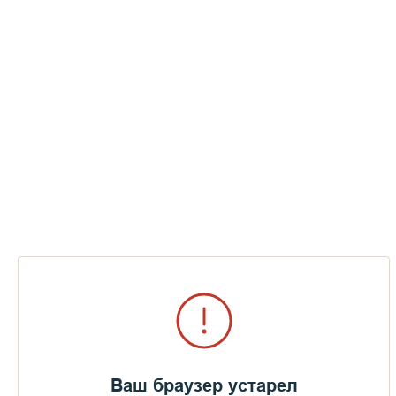
Уже много лет таил я в себе сокровенное желание —
поехать на святой остров Валаам, где некогда, в юности,
проводил время отпуска почти ежегодно, как трудник и как
паломник.
Ваш браузер устарел