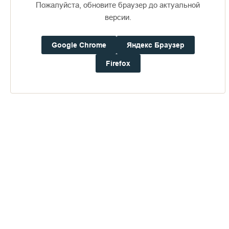
Пожалуйста, обновите браузер до актуальной
Доступно в
Загрузите в
версии.
16+
Google Chrome
Яндекс Браузер
Погода на Валааме
Firefox
+22°
Ветер:
3.1 м/с, ЮЮЗ
Осадки:
0.0
мм
Давление:
756.7
мм рт. ст.
Влажность:
59%
Будьте в курсе последних событий монастыря
ОТПРАВИТЬ
Нажимая на кнопку «Отправить», Вы даете согласие на
обработку