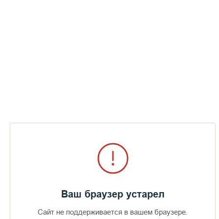
На деле никто особо не разбирался – брали всех, кого
попало, и те, у кого была семья, даже не смогли передать о
себе весточку! У них отобрали паспорта и военные билеты.
Исчезли, и всё.
Ваш браузер устарел
Сайт не поддерживается в вашем браузере.