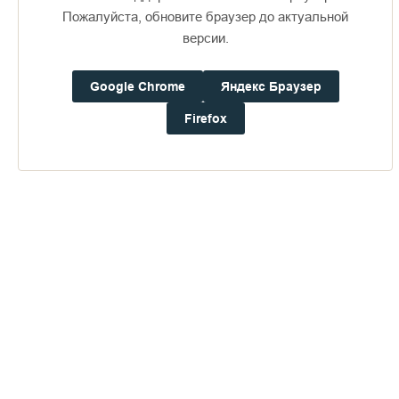
Пожалуйста, обновите браузер до актуальной
версии.
Доступно в
Загрузите в
16+
Google Chrome
Яндекс Браузер
Firefox
Погода на Валааме
+17°
Ветер:
4.5 м/с, ЮЮЗ
Осадки:
0.0
мм
Давление:
759.0
мм рт. ст.
Влажность:
87%
Будьте в курсе последних событий монастыря
ОТПРАВИТЬ