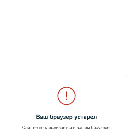
Молитва не только за свою душу, но и за души всех людей,
за нас с вами и за родственников наших и за всех
православных христиан, за страну, богохранимую Россию.
Ваш браузер устарел
Сайт не поддерживается в вашем браузере.