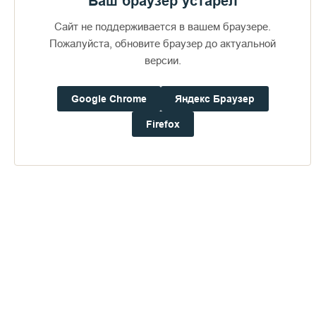
Ваш браузер устарел
Сайт не поддерживается в вашем браузере.
Пожалуйста, обновите браузер до актуальной
версии.
Google Chrome
Яндекс Браузер
Доступно в
Загрузите в
Firefox
16+
Погода на Валааме
+14°
Ветер:
1.3 м/с, ЗCЗ
Осадки:
0.0
мм
Давление:
759.3
мм рт. ст.
Влажность:
79%
Будьте в курсе последних событий монастыря