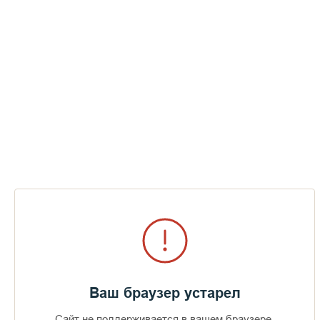
Сигналом SOS были вызваны проходящие рядом суда. По
благословению епископа Панкратия, Игумена Валаамского
монастыря, к месту бедствия были отправлены все
ближайшие монастырские суда.
Ваш браузер устарел
Сайт не поддерживается в вашем браузере.