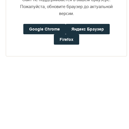
Пожалуйста, обновите браузер до актуальной
версии.
Доступно в
Загрузите в
16+
Google Chrome
Яндекс Браузер
Погода на Валааме
Firefox
+17°
Ветер:
2.2 м/с, ЮЗ
Осадки:
0.0
мм
Давление:
753.3
мм рт. ст.
Влажность:
88%
Будьте в курсе последних событий монастыря
ОТПРАВИТЬ