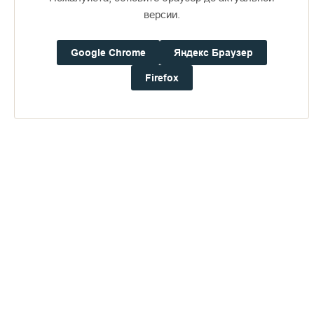
версии.
Доступно в
Загрузите в
16+
Google Chrome
Яндекс Браузер
Firefox
Погода на Валааме
+15°
Ветер:
0.0 м/с, ЗCЗ
Осадки:
0.0
мм
Давление:
756.3
мм рт. ст.
Влажность:
82%
Будьте в курсе последних событий монастыря
ОТПРАВИТЬ