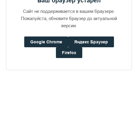
Ваш браузер устарел
Сайт не поддерживается в вашем браузере.
Пожалуйста, обновите браузер до актуальной
версии.
Доступно в
Загрузите в
16+
Google Chrome
Яндекс Браузер
Firefox
Погода на Валааме
+17°
Ветер:
1.8 м/с, ЮЮЗ
Осадки:
0.0
мм
Давление:
753.2
мм рт. ст.
Влажность:
89%
Будьте в курсе последних событий монастыря