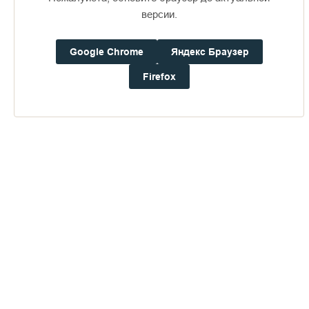
Доступно в
Загрузите в
16+
версии.
Google Chrome
Яндекс Браузер
Погода на Валааме
+16°
Firefox
Ветер:
1.3 м/с, CЗ
Осадки:
0.0
мм
Давление:
756.5
мм рт. ст.
Влажность:
78%
Будьте в курсе последних событий монастыря
ОТПРАВИТЬ
Нажимая на кнопку «Отправить», Вы даете согласие на
обработку
персональных данных