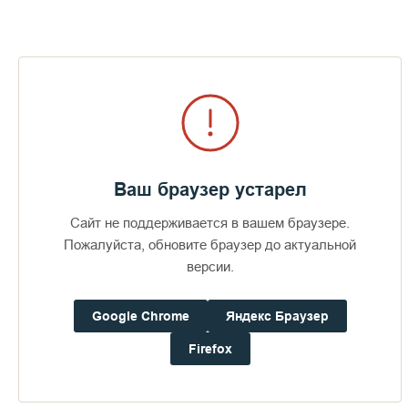
Визит епископов Силуана и
Антония
Ваш браузер устарел
371
29 июля 2026
49
Сайт не поддерживается в вашем браузере.
Пожалуйста, обновите браузер до актуальной
версии.
ПОСЛЕДНИЕ ФОТОАЛЬБОМЫ
Google Chrome
Яндекс Браузер
Firefox