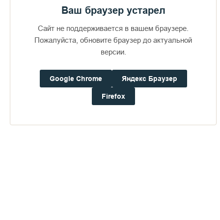
Ваш браузер устарел
Сайт не поддерживается в вашем браузере.
Пожалуйста, обновите браузер до актуальной
версии.
Google Chrome
Яндекс Браузер
Доступно в
Загрузите в
16+
Firefox
Погода на Валааме
+23°
Ветер:
3.6 м/с, ЮЮЗ
Осадки:
0.4
мм
Давление:
752.8
мм рт. ст.
Влажность:
70%
Будьте в курсе последних событий монастыря