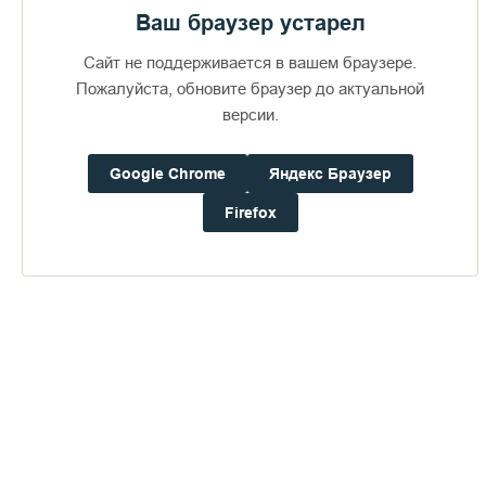
Ваш браузер устарел
Сайт не поддерживается в вашем браузере.
Пожалуйста, обновите браузер до актуальной
версии.
Google Chrome
Яндекс Браузер
Доступно в
Загрузите в
16+
Firefox
Погода на Валааме
+16°
Ветер:
2.7 м/с, З
Осадки:
0.0
мм
Давление:
758.6
мм рт. ст.
Влажность:
75%
Будьте в курсе последних событий монастыря