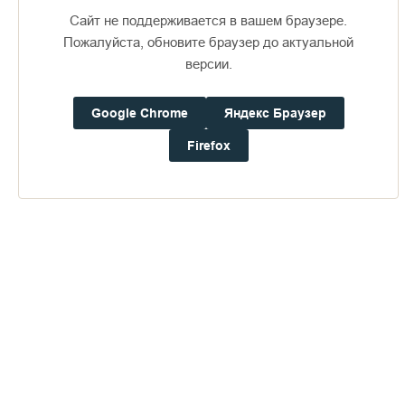
Сайт не поддерживается в вашем браузере.
Пожалуйста, обновите браузер до актуальной
версии.
Доступно в
Загрузите в
16+
Google Chrome
Яндекс Браузер
Firefox
Погода на Валааме
+21°
Ветер:
4.9 м/с, ЮВ
Осадки:
0.2
мм
Давление:
754.7
мм рт. ст.
Влажность:
81%
Будьте в курсе последних событий монастыря