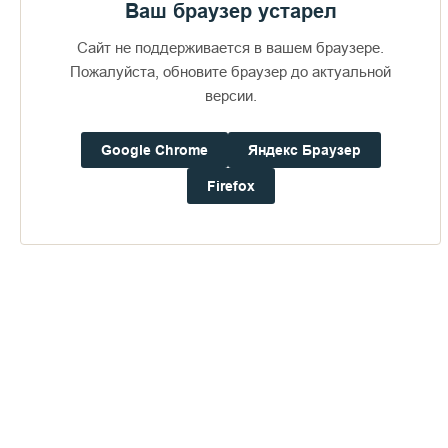
Ваш браузер устарел
Сайт не поддерживается в вашем браузере.
Пожалуйста, обновите браузер до актуальной
версии.
Google Chrome
Яндекс Браузер
Firefox
Доступно в
Загрузите в
16+
Погода на Валааме
+19°
Ветер:
2.7 м/с, ЗЮЗ
Осадки:
0.4
мм
Давление:
752.3
мм рт. ст.
Влажность:
80%
Будьте в курсе последних событий монастыря