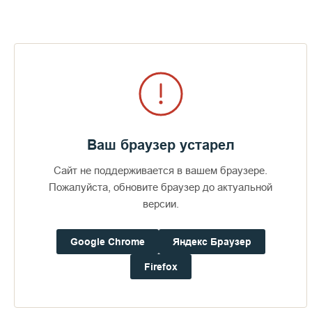
Визит епископов Силуана и
Антония
Ваш браузер устарел
367
29 июля 2026
49
Сайт не поддерживается в вашем браузере.
Пожалуйста, обновите браузер до актуальной
версии.
ПОСЛЕДНИЕ ФОТОАЛЬБОМЫ
Google Chrome
Яндекс Браузер
Firefox