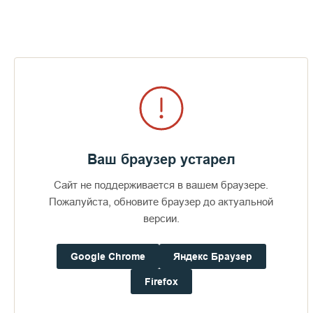
Фотоальбомы по теме
Визит епископов Силуана и
Антония
Ваш браузер устарел
402
29 июля 2026
49
Сайт не поддерживается в вашем браузере.
Пожалуйста, обновите браузер до актуальной
версии.
ПОСЛЕДНИЕ ФОТОАЛЬБОМЫ
Google Chrome
Яндекс Браузер
Firefox