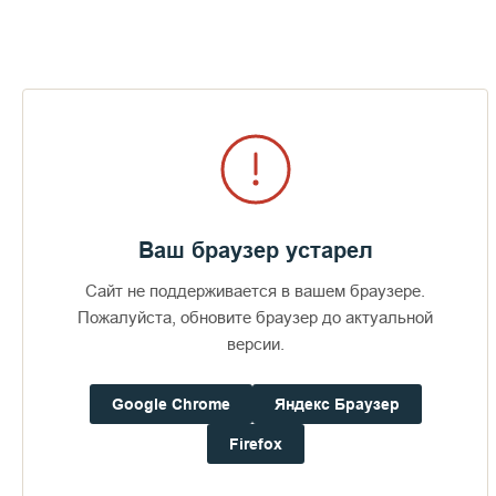
Фотоальбомы по теме
Визит епископов Силуана и
Антония
Ваш браузер устарел
387
29 июля 2026
49
Сайт не поддерживается в вашем браузере.
Пожалуйста, обновите браузер до актуальной
версии.
ПОСЛЕДНИЕ ФОТОАЛЬБОМЫ
Google Chrome
Яндекс Браузер
Firefox