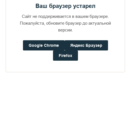
Ваш браузер устарел
Сайт не поддерживается в вашем браузере.
Пожалуйста, обновите браузер до актуальной
версии.
Google Chrome
Яндекс Браузер
Доступно в
Загрузите в
16+
Firefox
Погода на Валааме
+17°
Ветер:
4.0 м/с, ЮВ
Осадки:
0.0
мм
Давление:
756.5
мм рт. ст.
Влажность:
91%
Будьте в курсе последних событий монастыря