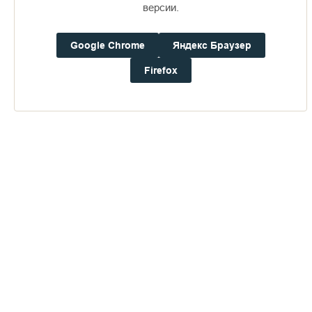
версии.
Доступно в
Загрузите в
16+
Google Chrome
Яндекс Браузер
Firefox
Погода на Валааме
+21°
Ветер:
2.2 м/с, Ю
Осадки:
0.4
мм
Давление:
753.0
мм рт. ст.
Влажность:
69%
Будьте в курсе последних событий монастыря
ОТПРАВИТЬ
Нажимая на кнопку «Отправить», Вы даете согласие на
обработку