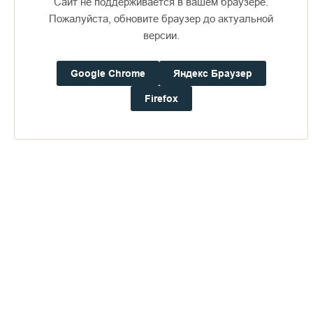
Сайт не поддерживается в вашем браузере.
Пожалуйста, обновите браузер до актуальной
версии.
Доступно в
Загрузите в
16+
Google Chrome
Яндекс Браузер
Firefox
Погода на Валааме
+22°
Ветер:
4.0 м/с, ЮЮВ
Осадки:
0.2
мм
Давление:
754.6
мм рт. ст.
Влажность:
82%
Будьте в курсе последних событий монастыря
ОТПРАВИТЬ