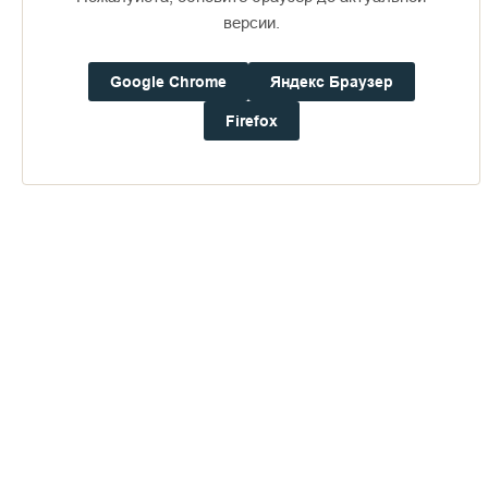
версии.
Доступно в
Загрузите в
16+
Google Chrome
Яндекс Браузер
Firefox
Погода на Валааме
+17°
Ветер:
4.0 м/с, ЮЮЗ
Осадки:
0.0
мм
Давление:
753.3
мм рт. ст.
Влажность:
88%
Будьте в курсе последних событий монастыря
ОТПРАВИТЬ