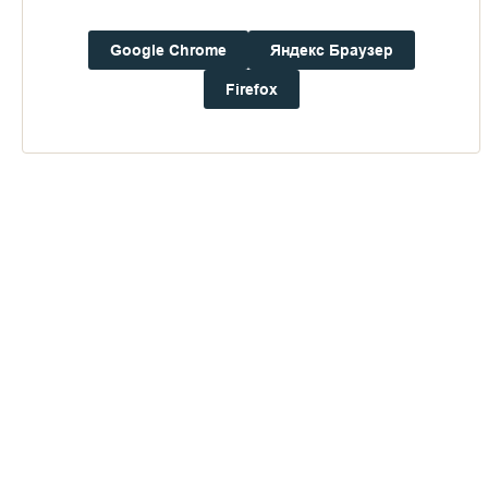
Погода на Валааме
Google Chrome
Яндекс Браузер
+16°
Ветер:
2.2 м/с, ЗЮЗ
Firefox
Осадки:
0.0
мм
Давление:
755.3
мм рт. ст.
Влажность:
85%
Будьте в курсе последних событий монастыря
ОТПРАВИТЬ
Нажимая на кнопку «Отправить», Вы даете согласие на
обработку
персональных данных