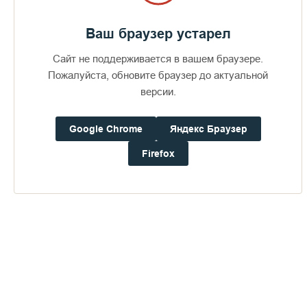
Ваш браузер устарел
Сайт не поддерживается в вашем браузере.
Пожалуйста, обновите браузер до актуальной
версии.
Google Chrome
Яндекс Браузер
Firefox
Доступно в
Загрузите в
16+
Погода на Валааме
+16°
Ветер:
2.7 м/с, ЗCЗ
Осадки:
0.0
мм
Давление:
760.1
мм рт. ст.
Влажность:
77%