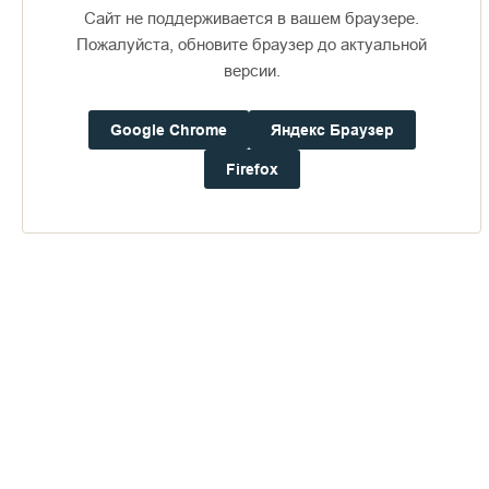
Сайт не поддерживается в вашем браузере.
Пожалуйста, обновите браузер до актуальной
версии.
Google Chrome
Яндекс Браузер
Доступно в
Загрузите в
16+
Firefox
Погода на Валааме
+20°
Ветер:
2.7 м/с, ЮЮВ
Осадки:
0.0
мм
Давление:
752.2
мм рт. ст.
Влажность:
85%
Будьте в курсе последних событий монастыря