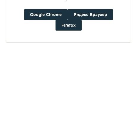
16+
Google Chrome
Яндекс Браузер
Погода на Валааме
Firefox
+17°
Ветер:
2.2 м/с, ЮЗ
Осадки:
0.0
мм
Давление:
753.3
мм рт. ст.
Влажность:
88%
Будьте в курсе последних событий монастыря
ОТПРАВИТЬ
Нажимая на кнопку «Отправить», Вы даете согласие на
обработку
персональных данных