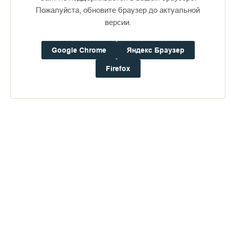
Пожалуйста, обновите браузер до актуальной
версии.
Доступно в
Загрузите в
16+
Google Chrome
Яндекс Браузер
Погода на Валааме
Firefox
+21°
Ветер:
1.3 м/с, ЗCЗ
Осадки:
0.0
мм
Давление:
759.3
мм рт. ст.
Влажность:
64%
Будьте в курсе последних событий монастыря
ОТПРАВИТЬ