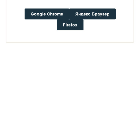
Погода на Валааме
Google Chrome
Яндекс Браузер
+19°
Ветер:
2.2 м/с, ЮЗ
Firefox
Осадки:
0.0
мм
Давление:
752.3
мм рт. ст.
Влажность:
85%
Будьте в курсе последних событий монастыря
ОТПРАВИТЬ
Нажимая на кнопку «Отправить», Вы даете согласие на
обработку
персональных данных