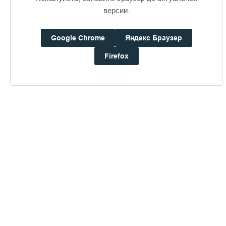
версии.
Доступно в
Загрузите в
16+
Google Chrome
Яндекс Браузер
Firefox
Погода на Валааме
+20°
Ветер:
4.9 м/с, ЮЮВ
Осадки:
0.0
мм
Давление:
752.5
мм рт. ст.
Влажность:
76%
Будьте в курсе последних событий монастыря
ОТПРАВИТЬ