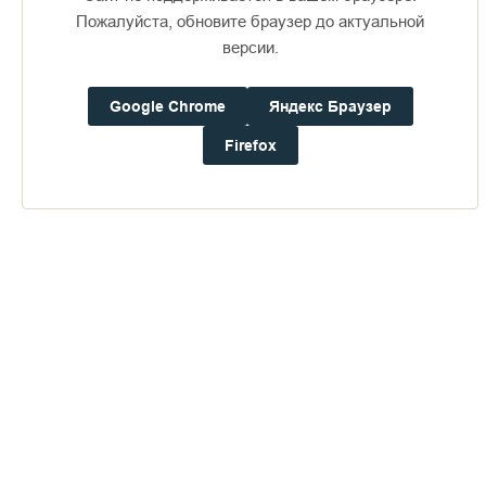
Пожалуйста, обновите браузер до актуальной
версии.
Доступно в
Загрузите в
16+
Google Chrome
Яндекс Браузер
Погода на Валааме
Firefox
+16°
Ветер:
0.9 м/с, ЮЮЗ
Осадки:
0.0
мм
Давление:
760.2
мм рт. ст.
Влажность:
76%
Будьте в курсе последних событий монастыря
ОТПРАВИТЬ