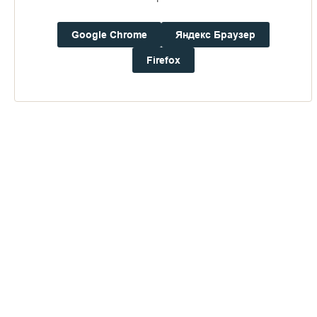
16+
Google Chrome
Яндекс Браузер
Погода на Валааме
Firefox
+18°
Ветер:
0.9 м/с, ЮЗ
Осадки:
0.0
мм
Давление:
757.3
мм рт. ст.
Влажность:
73%
Будьте в курсе последних событий монастыря
ОТПРАВИТЬ
Нажимая на кнопку «Отправить», Вы даете согласие на
обработку
персональных данных