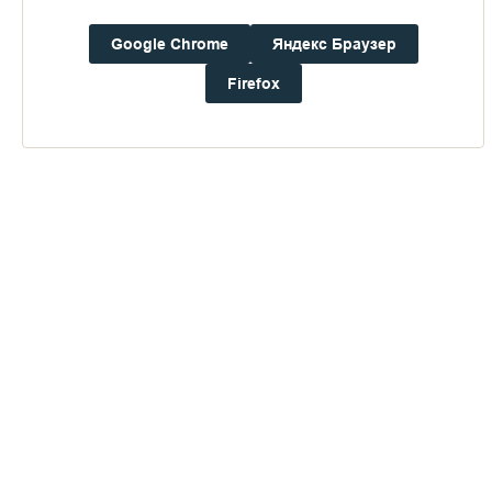
Google Chrome
Яндекс Браузер
Погода на Валааме
Firefox
+14°
Ветер:
1.3 м/с, ЗCЗ
Осадки:
0.0
мм
Давление:
759.5
мм рт. ст.
Влажность:
82%
Будьте в курсе последних событий монастыря
ОТПРАВИТЬ
Нажимая на кнопку «Отправить», Вы даете согласие на
обработку
персональных данных