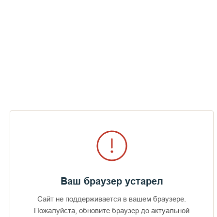
Лев, валаамский экскурсовод
Ваш браузер устарел
Сайт не поддерживается в вашем браузере.
Пожалуйста, обновите браузер до актуальной
Доступно в
Загрузите в
16+