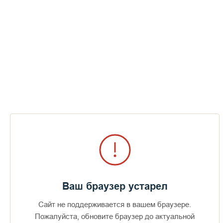
Послушник Венко. Фото монаха Савватия, 1993 год
Ваш браузер устарел
Сайт не поддерживается в вашем браузере.
Пожалуйста, обновите браузер до актуальной
Доступно в
Загрузите в
16+