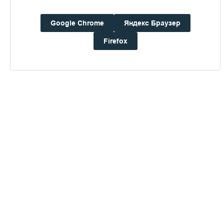
Google Chrome
Яндекс Браузер
Погода на Валааме
Firefox
+19°
Ветер:
1.8 м/с, ЮЮЗ
Осадки:
0.0
мм
Давление:
752.3
мм рт. ст.
Влажность:
88%
Будьте в курсе последних событий монастыря
ОТПРАВИТЬ
Нажимая на кнопку «Отправить», Вы даете согласие на
обработку
персональных данных