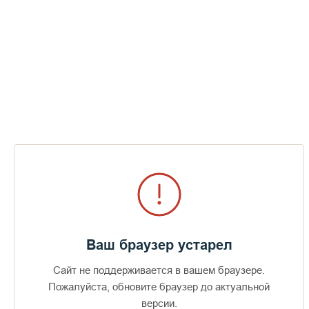
Часовня Святого Иоанна Рыльского на станции "Святой
Климент Охридский" в Антарктиде
Ваш браузер устарел
Сайт не поддерживается в вашем браузере.
Пожалуйста, обновите браузер до актуальной
версии.
Доступно в
Загрузите в
16+