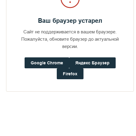
Давление:
759.2
мм рт. ст.
Влажность:
85%
Ваш браузер устарел
Будьте в курсе последних событий монастыря
Сайт не поддерживается в вашем браузере.
Пожалуйста, обновите браузер до актуальной
версии.
ОТПРАВИТЬ
Google Chrome
Яндекс Браузер
Firefox
Нажимая на кнопку «Отправить», Вы даете согласие на
обработку
персональных данных
+7 (812) 252-77-00
Адрес:
186756, Карелия, Сортавала, Валаам,
office.spb@valaam.ru
Монастырь