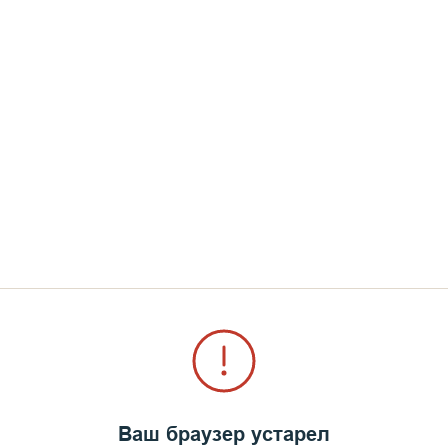
песнопениями и сейчас проходит и по центральной
ечает Патриарх и одаривает подарками и сладостя
ные местные жители радуются о рожденном Спасите
о» различными угощениями и подарками.
Ваш браузер устарел