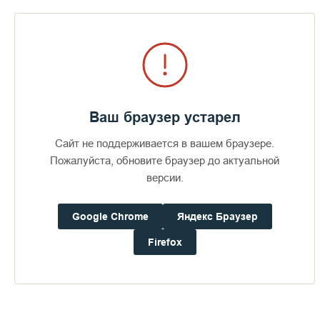
нынешнее несветлое состояние твари видимой»
Преподобный Максим Исповедник
говорит:
«Грехом мир
превратился в место смерти и тления»
,
«
Через человека
грех влечет к смерти всю тварь
»
[15]
.
Ваш браузер устарел
Сайт не поддерживается в вашем браузере.
Пожалуйста, обновите браузер до актуальной
версии.
Google Chrome
Яндекс Браузер
Firefox
Древний апологет,
святитель Феофил Антиохийский
как и
многие другие святые отцы пишет, что изначально все
звери были добрыми, т.е. в мире не существовало
хищничества
[16]
(ср. Быт. 1:30). Соответственно не будет