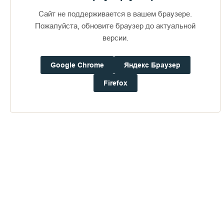
Сайт не поддерживается в вашем браузере.
Пожалуйста, обновите браузер до актуальной
версии.
— Были вопросы, на которые нашлись здесь ответы?
Google Chrome
Яндекс Браузер
Вот недавно была организована встреча для трудниц с
насельником монастыря, отцом Никоном. Я долго думала,
Firefox
что спросить, у меня были вопросы, но они казались
неважными. Но когда батюшка начал говорить, буквально с
первой фразы я поняла, что речь о том, что меня волнует.
Отец Никон говорил про житейское море, про обращение к
Богу. И почти все мои вопросы прозвучали от других людей,
и я получила для себя ответы.
— Поделись, что самое важное ты здесь поняла?
Наверно то, что без молитвы в мире очень сложно. Нужно
чаще просить у Бога помощи, чтоб он помог решение
принять. Я поняла, насколько гордость действует на
человека, как поглощает его во всем. Как важно смирение.
— Есть люди, которые тебя восхищают?