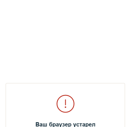
возвращаться.
— Хотела бы остаться на острове?
Немного хочу. Сюда я ехала очень суетная, уставшая.
Пыльная. А здесь очень легко. Другие люди, другой мир, и
всех связывает Бог. А там надо бороться. Нет, здесь тоже
борьба, зло не дремлет. Но здесь легче почувствовать себя,
побороться с собой. И когда уже вернёшься — пытаться свое
состояние удержать.
Ваш браузер устарел