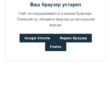
Ваш браузер устарел
Сайт не поддерживается в вашем браузере.
Пожалуйста, обновите браузер до актуальной
версии.
Google Chrome
Яндекс Браузер
Firefox
Четвёртое.
В наши дни Валаам посещают самые разные
люди. Журналисты, которые о Валааме рассказывают
каждый раз что-то своё, чего и нет вовсе. Художники,
фотографы, блогеры. Люди добрые и злые, правдивые и