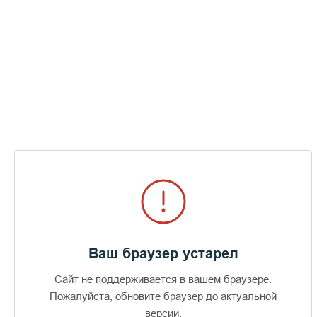
мороз сразу сковывал всё тело, одежда покрылась мерзлой
коркой льда, а идти было невозможно — силы нас
полностью оставили.
Так мы некоторое время стояли, увязнув по пояс в снегу.
Ноги и руки давно потеряли чувствительность и не ощущали
мороза.
Мой смелый друг не поддался панике:
— Слушай, Фёдор, давай молиться, Бог поможет! Нужно
идти…
Мы начали молиться. На каждый трудный шаг мы говорили:
«Господи…помилуй…» — и действительно, сил и отчаянной
решимости значительно прибавилось.
Растаскивая по очереди снег всем телом (а его уже было по
грудь), Пётр и я неведомо как добрались до последнего
подъёма, откуда через заснеженную поляну был виден
Ваш браузер устарел
домик метеостанции. В маленьком окошке приветливо
горел свет.
Сайт не поддерживается в вашем браузере.
Пожалуйста, обновите браузер до актуальной
версии.