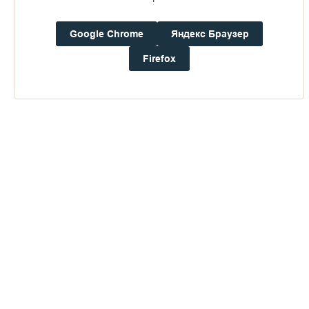
Google Chrome
Яндекс Браузер
Firefox
Горная гидрометеостанция в верховьях Сиамы
Мы попробовали кричать хриплыми голосами, но нас никто
не слышал, а наши голоса были слишком слабы.
Из последних сил, на дрожащих ногах, мы добрались до
освещённого окна. Один парень с небольшой бородкой
печатал что-то на пишущей машинке, другой стоял к окну
спиной, подкладывая в печь дрова.