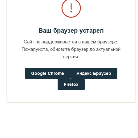
Ваш браузер устарел
Публикации по теме
Сайт не поддерживается в вашем браузере.
Пожалуйста, обновите браузер до актуальной
версии.
Google Chrome
Яндекс Браузер
Firefox
На Валааме прошел
Священный Синод Русской
5 664
Православной Церкви
6 569
9 июля 2019