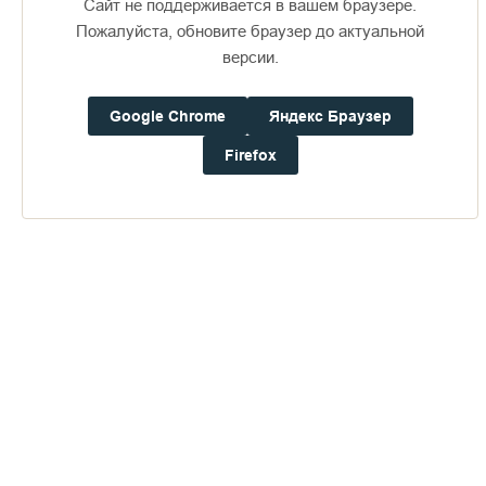
Сайт не поддерживается в вашем браузере.
Пожалуйста, обновите браузер до актуальной
версии.
Доступно в
Загрузите в
16+
Google Chrome
Яндекс Браузер
Firefox
Погода на Валааме
+16°
Ветер:
0.9 м/с, ЮЗ
Осадки:
0.0
мм
Давление:
758.8
мм рт. ст.
Влажность:
75%
Будьте в курсе последних событий монастыря
ОТПРАВИТЬ