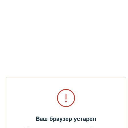
валаамской святыне, подышать духом уходящей Святой
Руси…
Предлагаем Вашему вниманию последние главы
воспоминаний архимандрита Афанасия о Старом Валааме...
Пожертвования
Дом паломника
Подать записку
Ваш браузер устарел