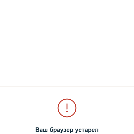
стоящего празднования 35
илей императора страна о
году.
Ваш браузер устарел