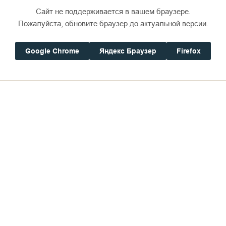
Сайт не поддерживается в вашем браузере.
Пожалуйста, обновите браузер до актуальной версии.
Google Chrome
Яндекс Браузер
Firefox
дались вопросы взаимодействия органов государс
анению и укреплению традиционных духовно-нрав
авательного туризма, социальной и гуманитарной 
ез вовлечение молодежи в работу Генеалогическог
е представляли начальник информационного отде
ра "Свет Валаама" монах Марк и старший фотограф
нет и как монастырь позиционирует себя в медиап